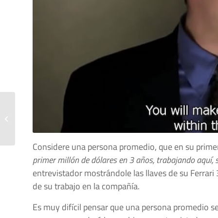
La cobardía y el
denunciante anónimo
Considere una persona promedio, que en su primer 
primer millón de dólares en 3 años, trabajando aquí,
entrevistador mostrándole las llaves de su Ferrar
de su trabajo en la compañía.
Es muy difícil pensar que una persona promedio se 