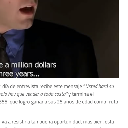
día de entrevista recibe este mensaje “
Usted hará su
 solo hay que vender a toda costa”
y termina el
i 355, que logró ganar a sus 25 años de edad como fruto
va a resistir a tan buena oportunidad, mas bien, esta