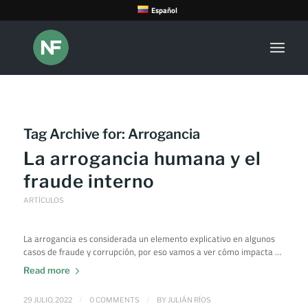
Español
Tag Archive for:
Arrogancia
La arrogancia humana y el
fraude interno
ARTÍCULOS
La arrogancia es considerada un elemento explicativo en algunos
casos de fraude y corrupción, por eso vamos a ver cómo impacta …
Read more
/
/
29 JULIO, 2022
0 COMMENTS
BY
JULIÁN RÍOS