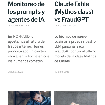
Monitoreo de
Claude Fable
los prompts y
(Mythos class)
agentes de IA
vs FraudGPT
DOCUMENTACION
DOCUMENTACION
En NOFRAUD le
Lo hicimos de nuevo,
apostamos al futuro del
pusimos a prueba nuestro
fraude interno. Hemos
LLM personalizado
pronosticado un cambio
FraudGPT contra el último
radical en la forma en que
modelo de la clase Mythos
los humanos cometen ...
de Claude ...
29 junio, 2026
10 junio, 2026