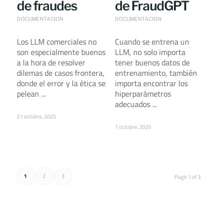
de fraudes
de FraudGPT
DOCUMENTACION
DOCUMENTACION
Los LLM comerciales no
Cuando se entrena un
son especialmente buenos
LLM, no solo importa
a la hora de resolver
tener buenos datos de
dilemas de casos frontera,
entrenamiento, también
donde el error y la ética se
importa encontrar los
pelean ...
hiperparámetros
adecuados ...
21 octubre, 2025
7 octubre, 2025
1
2
3
Page 1 of 3