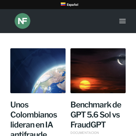
Español
Unos
Benchmark de
Colombianos
GPT 5.6 Sol vs
lideran en IA
FraudGPT
antifraude
DOCUMENTACION