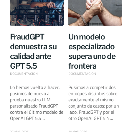
FraudGPT
Un modelo
demuestra su
especializado
calidad ante
supera uno de
GPT 5.5
frontera
DOCUMENTACION
DOCUMENTACION
Lo hemos vuelto a hacer,
Pusimos a competir dos
pusimos de nuevo a
enfoques distintos sobre
prueba nuestro LLM
exactamente el mismo
personalizado FraudGPT
conjunto de casos: por un
contra el último modelo de
lado, FraudGPT y por el
OpenAI GPT 5.5 ...
otro OpenAI GPT 5.4 ...
27 abril, 2026
10 abril, 2026