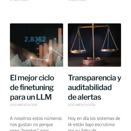
El mejor ciclo
Transparencia y
de finetuning
auditabilidad
para un LLM
de alertas
DOCUMENTACION
DOCUMENTACION
A nosotros estos números
Hoy en día los sistemas de
nos gustan no porque
IA están bajo escrutinio
sean "bonitos", sino
por su falta de