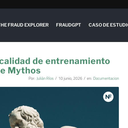
THE FRAUD EXPLORER
FRAUDGPT
CASO DE ESTUDI
calidad de entrenamiento
ase Mythos
Por:
Julián Ríos
/
10 junio, 2026
/
en:
Documentacion