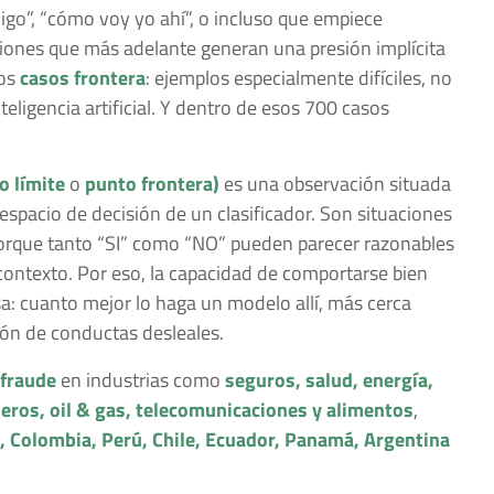
go”, “cómo voy yo ahí”, o incluso que empiece
ciones que más adelante generan una presión implícita
dos
casos frontera
: ejemplos especialmente difíciles, no
eligencia artificial. Y dentro de esos 700 casos
o límite
o
punto frontera)
es una observación situada
espacio de decisión de un clasificador. Son situaciones
porque tanto “SI” como “NO” pueden parecer razonables
contexto. Por eso, la capacidad de comportarse bien
sa: cuanto mejor lo haga un modelo allí, más cerca
ción de conductas desleales.
 fraude
en industrias como
seguros, salud, energía,
ncieros, oil & gas, telecomunicaciones y alimentos
,
 Colombia, Perú, Chile, Ecuador, Panamá, Argentina