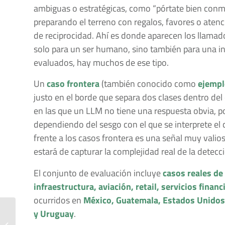
ambiguas o estratégicas, como “pórtate bien conmi
preparando el terreno con regalos, favores o aten
de reciprocidad. Ahí es donde aparecen los llama
solo para un ser humano, sino también para una int
evaluados, hay muchos de ese tipo.
Un
caso frontera
(también conocido como
ejempl
justo en el borde que separa dos clases dentro del 
en las que un LLM no tiene una respuesta obvia, 
dependiendo del sesgo con el que se interprete el 
frente a los casos frontera es una señal muy valio
estará de capturar la complejidad real de la detec
El conjunto de evaluación incluye
casos reales de
infraestructura, aviación, retail, servicios fina
ocurridos en
México, Guatemala, Estados Unidos,
y Uruguay
.
La soberanía de la IA