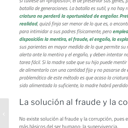
si tuviese un «propósito», el de preservar sus genes, 
batalla de generaciones. La batalla es sutil, y no ha
criatura no perderá la oportunidad de engañar.
Pre
realidad
, quizá finja ser menor de lo que es, o enco
para intimidar a sus padres físicamente, pero
emplea
disposición: la mentira, el fraude, el engaño, la expl
sus parientes en mayor medida de lo que permite su re
alerta ante la mentira y el engaño, y deben intentar n
tarea fácil. Si la madre sabe que su hijo puede mentir
de alimentarlo con una cantidad fija y no pasarse de 
problemático de este método es que acaso la criatura
sido alimentada lo suficiente, la madre habrá perdido
La solución al fraude y la c
Reconocimiento en el
Fraud Magazine
No existe solución al fraude y la corrupción, pues
más básicos del ser humano: la supervivencia.