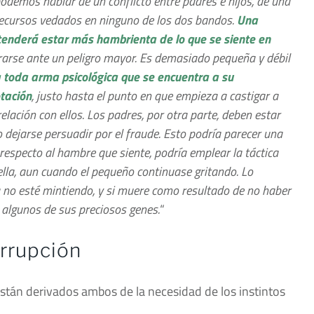
podemos hablar de un conflicto entre padres e hijos, de una
y recursos vedados en ninguno de los dos bandos.
Una
tenderá estar más hambrienta de lo que se siente en
ntrarse ante un peligro mayor. Es demasiado pequeña y débil
 toda arma psicológica que se encuentra a su
otación
, justo hasta el punto en que empieza a castigar a
lación con ellos. Los padres, por otra parte, deben estar
o dejarse persuadir por el fraude. Esto podría parecer una
 respecto al hambre que siente, podría emplear la táctica
ella, aun cuando el pequeño continuase gritando. Lo
 no esté mintiendo, y si muere como resultado de no haber
 algunos de sus preciosos genes.
“
orrupción
 están derivados ambos de la necesidad de los instintos