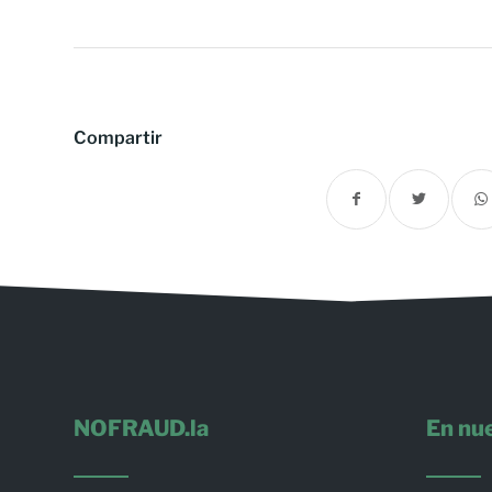
Compartir
NOFRAUD.la
En nue