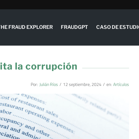
THE FRAUD EXPLORER
FRAUDGPT
CASO DE ESTUDI
ita la corrupción
Por:
Julián Ríos
/
12 septiembre, 2024
/
en:
Artículos