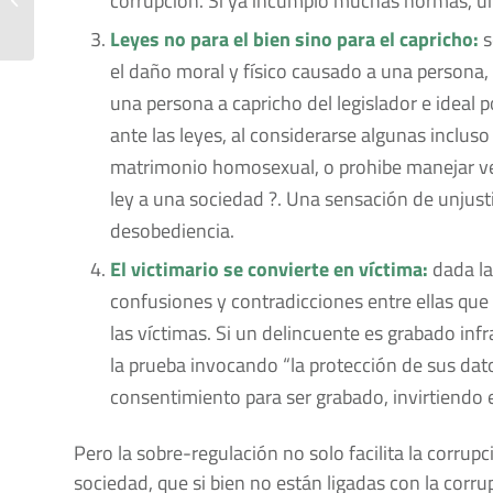
corrupción. Si ya incumplo muchas normas, un
de patentes USPTO
Leyes no para el bien sino para el capricho:
s
el daño moral y físico causado a una persona, 
una persona a capricho del legislador e ideal 
ante las leyes, al considerarse algunas incluso 
matrimonio homosexual, o prohibe manejar veh
ley a una sociedad ?. Una sensación de unjusti
desobediencia.
El victimario se convierte en víctima:
dada la
confusiones y contradicciones entre ellas que 
las víctimas. Si un delincuente es grabado inf
la prueba invocando “la protección de sus da
consentimiento para ser grabado, invirtiendo e
Pero la sobre-regulación no solo facilita la corrup
sociedad, que si bien no están ligadas con la corr