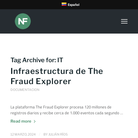
Español
Tag Archive for:
IT
Infraestructura de The
Fraud Explorer
DOCUMENTACION
La plataforma The Fraud Explorer procesa 120 millones de
registros diarios y recibe cerca de 1.000 eventos cada segundo …
Read more
/
12 MARZO, 2024
BY
JULIÁN RÍOS