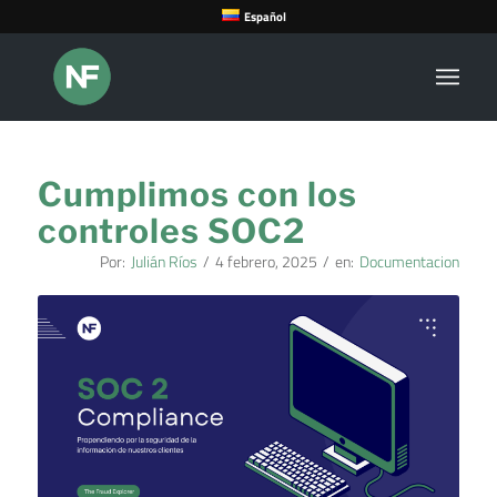
Español
Cumplimos con los
controles SOC2
Por:
Julián Ríos
/
4 febrero, 2025
/
en:
Documentacion