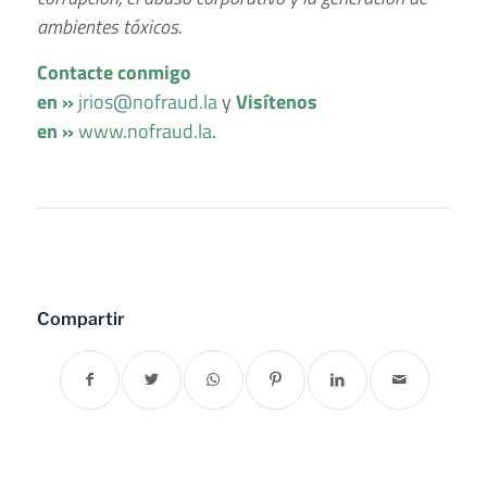
ambientes tóxicos.
Contacte conmigo
en »
jrios@nofraud.la
y
Visítenos
en »
www.nofraud.la
.
Compartir