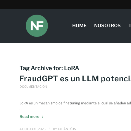
HOME
NOSOTROS
Tag Archive for:
LoRA
FraudGPT es un LLM potenc
DOCUMENTACION
LoRA es un mecanismo de finetuning mediante el cual se añaden ad
…
Read more
/
4 OCTUBRE, 2025
BY
JULIÁN RÍOS