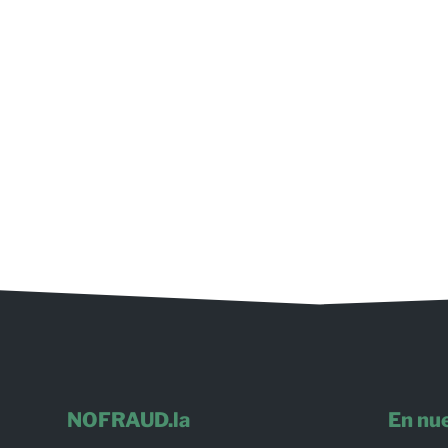
NOFRAUD.la
En nue