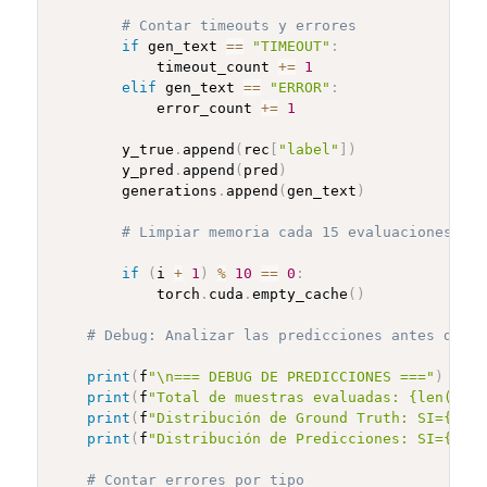
# Contar timeouts y errores
if
 gen_text 
==
"TIMEOUT"
:
            timeout_count 
+=
1
elif
 gen_text 
==
"ERROR"
:
            error_count 
+=
1
        y_true
.
append
(
rec
[
"label"
]
)
        y_pred
.
append
(
pred
)
        generations
.
append
(
gen_text
)
# Limpiar memoria cada 15 evaluaciones
if
(
i 
+
1
)
%
10
==
0
:
            torch
.
cuda
.
empty_cache
(
)
# Debug: Analizar las predicciones antes de ca
print
(
f
"\n=== DEBUG DE PREDICCIONES ==="
)
print
(
f
"Total de muestras evaluadas: {len(y_tr
print
(
f
"Distribución de Ground Truth: SI={y_tr
print
(
f
"Distribución de Predicciones: SI={y_pr
# Contar errores por tipo