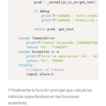
            pred 
=
 _normalize_si_no
(
gen_text
)
or
"
if
 debug
:
print
(
f
"\nDEBUG - Texto completo: 
print
(
f
"\nDEBUG - Predicción norma
return
 pred
,
 gen_text

except
 TimeoutError
:
print
(
f
"Timeout alcanzado ({GENERATION_TIM
return
"SI"
,
"TIMEOUT"
except
 Exception 
as
 e
:
print
(
f
"Error en generación: {e} - Saltand
return
"SI"
,
"ERROR"
finally
:
# Limpiar el timeout
        signal
.
alarm
(
0
)
Y finalmente la función principal que calcula las
métricas soportándose en las funciones
anteriores: