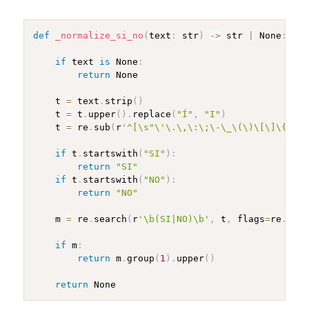
def
_normalize_si_no
(
text
:
 str
)
-
>
 str 
|
 None
:
if
 text 
is
 None
:
return
 None

    t 
=
 text
.
strip
(
)
    t 
=
 t
.
upper
(
)
.
replace
(
"Í"
,
"I"
)
    t 
=
 re
.
sub
(
r
'^[\s"\'\.\,\:\;\-\_\(\)\[\]\{\}]+
if
 t
.
startswith
(
"SI"
)
:
return
"SI"
if
 t
.
startswith
(
"NO"
)
:
return
"NO"
    m 
=
 re
.
search
(
r
'\b(SI|NO)\b'
,
 t
,
 flags
=
re
.
IGNO
if
 m
:
return
 m
.
group
(
1
)
.
upper
(
)
return