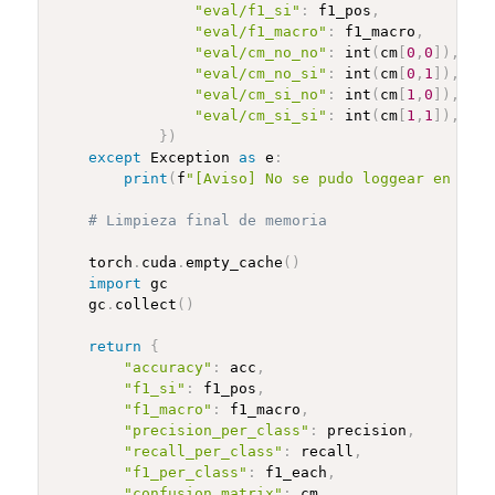
"eval/f1_si"
:
 f1_pos
,
"eval/f1_macro"
:
 f1_macro
,
"eval/cm_no_no"
:
 int
(
cm
[
0
,
0
]
)
,
"eval/cm_no_si"
:
 int
(
cm
[
0
,
1
]
)
,
"eval/cm_si_no"
:
 int
(
cm
[
1
,
0
]
)
,
"eval/cm_si_si"
:
 int
(
cm
[
1
,
1
]
)
,
}
)
except
 Exception 
as
 e
:
print
(
f
"[Aviso] No se pudo loggear en W&B:
# Limpieza final de memoria
    torch
.
cuda
.
empty_cache
(
)
import
 gc

    gc
.
collect
(
)
return
{
"accuracy"
:
 acc
,
"f1_si"
:
 f1_pos
,
"f1_macro"
:
 f1_macro
,
"precision_per_class"
:
 precision
,
"recall_per_class"
:
 recall
,
"f1_per_class"
:
 f1_each
,
"confusion_matrix"
:
 cm
,