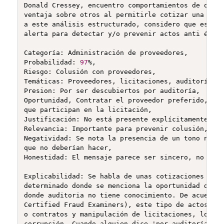
Donald Cressey, encuentro comportamientos de oport
ventaja sobre otros al permitirle cotizar una vez 
a este análisis estructurado, considero que este m
alerta para detectar y/o prevenir actos anti ético
Categoría: Administración de proveedores,

Probabilidad: 
97
%,

Riesgo: Colusión con proveedores,

Temáticas: Proveedores, licitaciones, auditoría, 

Presion: Por ser descubiertos por auditoría, 

Oportunidad, Contratar el proveedor preferido, mos
que participan en la licitación, 

Justificación: No está presente explícitamente, 

Relevancia: Importante para prevenir colusión,

Negatividad: Se nota la presencia de un tono negat
que no deberían hacer, 

Honestidad: El mensaje parece ser sincero, no cont
Explicabilidad: Se habla de unas cotizaciones de p
determinado donde se menciona la oportunidad de in
donde auditoria no tiene conocimiento. De acuerdo 
Certified Fraud Examiners), este tipo de actos est
o contratos y manipulación de licitaciones, lo cua
corrupción. Cuando alguien dice 'por auditoría no 