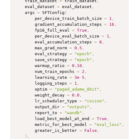
    train_dataset 
=
 train_dataset
,
    eval_dataset 
=
 eval_dataset
,
    args 
=
 SFTConfig
(
        per_device_train_batch_size 
=
1
,
        gradient_accumulation_steps 
=
16
,
        fp16_full_eval 
=
True
,
        per_device_eval_batch_size 
=
1
,
        eval_accumulation_steps 
=
8
,
        max_grad_norm 
=
0.5
,
        eval_strategy 
=
"epoch"
,
        save_strategy 
=
"epoch"
,
        warmup_ratio 
=
0.10
,
        num_train_epochs 
=
2
,
        learning_rate 
=
3e
-
5
,
        logging_steps 
=
1
,
        optim 
=
"paged_adamw_8bit"
,
        weight_decay 
=
0.0
,
        lr_scheduler_type 
=
"cosine"
,
        output_dir 
=
"outputs"
,
        report_to 
=
"wandb"
,
        load_best_model_at_end 
=
True
,
        metric_for_best_model 
=
"eval_loss"
,
        greater_is_better 
=
False
,
)
,