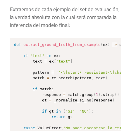
Extraemos de cada ejemplo del set de evaluación,
la verdad absoluta con la cual será comparada la
inferencia del modelo final:
def
extract_ground_truth_from_example
(
ex
)
-
>
 str
:
if
"text"
in
 ex
:
        text 
=
 ex
[
"text"
]
        pattern 
=
 r
'<\|start\|>assistant<\|channel
        match 
=
 re
.
search
(
pattern
,
 text
)
if
 match
:
            response 
=
 match
.
group
(
1
)
.
strip
(
)
            gt 
=
 _normalize_si_no
(
response
)
if
 gt 
in
(
"SI"
,
"NO"
)
:
return
 gt

raise
 ValueError
(
"No pude encontrar la etiquet