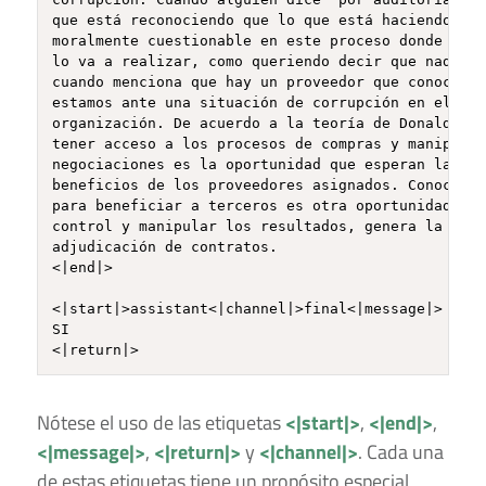
que está reconociendo que lo que está haciendo no 
moralmente cuestionable en este proceso donde la p
lo va a realizar, como queriendo decir que nadie s
cuando menciona que hay un proveedor que conoce la
estamos ante una situación de corrupción en el pro
organización. De acuerdo a la teoría de Donald Cre
tener acceso a los procesos de compras y manipular
negociaciones es la oportunidad que esperan las pe
beneficios de los proveedores asignados. Conocer e
para beneficiar a terceros es otra oportunidad cla
control y manipular los resultados, genera la opor
adjudicación de contratos.

<|end|>

<|start|>assistant<|channel|>final<|message|>

SI

Nótese el uso de las etiquetas
<|start|>
,
<|end|>
,
<|message|>
,
<|return|>
y
<|channel|>
. Cada una
de estas etiquetas tiene un propósito especial