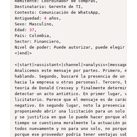
Remitente: Coordinador de compras, 

Destinatario: Gerente de TI, 

Contexto: Comunicación de WhatsApp,

Antiguedad: 
4
 años,

Sexo: Masculino,

Edad: 
37
,

País: Colombia,

Sector: Financiero,

Nivel de poder: Puede autorizar, puede elegir prov
<|end|>

<|start|>assistant<|channel|>analysis<|message|>

Analicemos este mensaje por partes. Primero, me as
hablando. Segundo, buscaré la presencia de un anti
hacia la empresa u otras personas). Tercero, busca
teoría de Donald Cressey y finalmente determinaré 
detectar un acto antiético. En primer lugar, veo q
licitatorio. Parece que el mensaje es de carácter 
negativo. En segundo lugar, noto la presencia de u
proponiendo abrir una licitación para un solo prov
y se justifica en que lo puede hacer porque el val
tiempo se cuestiona moralmente la actuación porque
todos nuevamente y no para uno solo, no porque est
porque ese proveedor podría tener ventajas sobre o