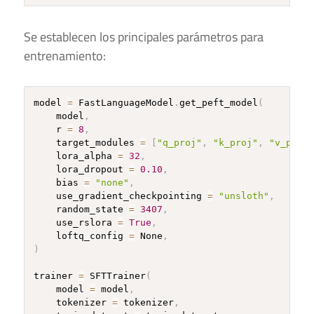
Se establecen los principales parámetros para
entrenamiento:
model 
=
 FastLanguageModel
.
get_peft_model
(
    model
,
    r 
=
8
,
    target_modules 
=
[
"q_proj"
,
"k_proj"
,
"v_proj"
    lora_alpha 
=
32
,
    lora_dropout 
=
0.10
,
    bias 
=
"none"
,
    use_gradient_checkpointing 
=
"unsloth"
,
    random_state 
=
3407
,
    use_rslora 
=
True
,
    loftq_config 
=
 None
,
)
trainer 
=
 SFTTrainer
(
    model 
=
 model
,
    tokenizer 
=
 tokenizer
,