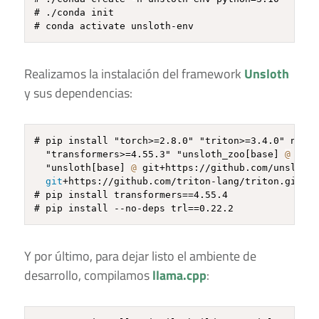
# ./conda init

Realizamos la instalación del framework
Unsloth
y sus dependencias:
# pip install "torch>=2.8.0" "triton>=3.4.0" numpy
  "transformers>=4.55.3" "unsloth_zoo[base] 
@
 git+
  "unsloth[base] 
@
 git+https://github.com/unslotha
git
+https://github.com/triton-lang/triton.git@05
# pip install transformers==4.55.4

Y por último, para dejar listo el ambiente de
desarrollo, compilamos
llama.cpp
: