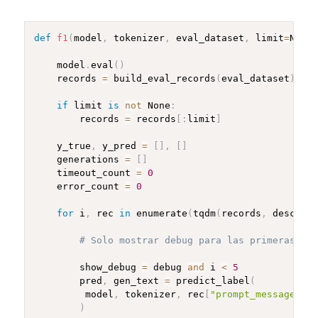
def
f1
(
model
,
 tokenizer
,
 eval_dataset
,
 limit
=
None
,
    model
.
eval
(
)
    records 
=
 build_eval_records
(
eval_dataset
)
if
 limit 
is
not
 None
:
        records 
=
 records
[
:
limit
]
    y_true
,
 y_pred 
=
[
]
,
[
]
    generations 
=
[
]
    timeout_count 
=
0
    error_count 
=
0
for
 i
,
 rec 
in
 enumerate
(
tqdm
(
records
,
 desc
=
"Ev
# Solo mostrar debug para las primeras 5 p
        show_debug 
=
 debug 
and
 i 
<
5
        pred
,
 gen_text 
=
 predict_label
(
         model
,
 tokenizer
,
 rec
[
"prompt_messages"
]
,
)