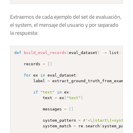
Extraemos de cada ejemplo del set de evaluación,
el system, el mensaje del usuario y por separado
la respuesta:
def
build_eval_records
(
eval_dataset
)
-
>
 list
:
    records 
=
[
]
for
 ex 
in
 eval_dataset
:
        label 
=
 extract_ground_truth_from_example
(
if
"text"
in
 ex
:
            text 
=
 ex
[
"text"
]
            messages 
=
[
]
            system_pattern 
=
 r
'<\|start\|>system<\
            system_match 
=
 re
.
search
(
system_patter