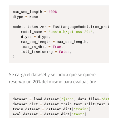
max_seq_length 
=
4096
dtype 
=
 None

model
,
 tokenizer 
=
 FastLanguageModel
.
from_pretrain
    model_name 
=
"unsloth/gpt-oss-20b"
,
    dtype 
=
 dtype
,
    max_seq_length 
=
 max_seq_length
,
    load_in_4bit 
=
True
,
    full_finetuning 
=
False
,
)
Se carga el dataset y se indica que se quiere
reservar un 20% del mismo para evaluación:
dataset 
=
 load_dataset
(
"json"
,
 data_files
=
"dataset
dataset_dict 
=
 dataset
.
train_test_split
(
test_size
=
train_dataset 
=
 dataset_dict
[
"train"
]
eval_dataset 
=
 dataset_dict
[
"test"
]