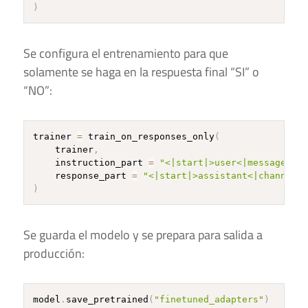
)
Se configura el entrenamiento para que
solamente se haga en la respuesta final “SI” o
“NO”:
trainer 
=
 train_on_responses_only
(
    trainer
,
    instruction_part 
=
"<|start|>user<|message|>"
,
    response_part 
=
"<|start|>assistant<|channel|>
)
Se guarda el modelo y se prepara para salida a
producción:
model
.
save_pretrained
(
"finetuned_adapters"
)