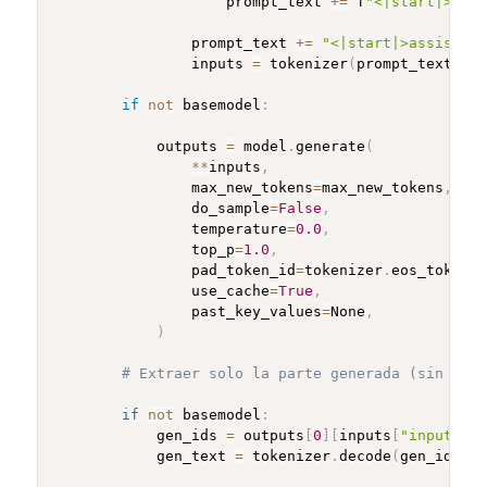
                    prompt_text 
+=
 f
"<|start|>user
                prompt_text 
+=
"<|start|>assistant
                inputs 
=
 tokenizer
(
prompt_text
,
 re
if
not
 basemodel
:
            outputs 
=
 model
.
generate
(
**
inputs
,
                max_new_tokens
=
max_new_tokens
,
                do_sample
=
False
,
                temperature
=
0.0
,
                top_p
=
1.0
,
                pad_token_id
=
tokenizer
.
eos_token_i
                use_cache
=
True
,
                past_key_values
=
None
,
)
# Extraer solo la parte generada (sin el p
if
not
 basemodel
:
            gen_ids 
=
 outputs
[
0
]
[
inputs
[
"input_ids
            gen_text 
=
 tokenizer
.
decode
(
gen_ids
,
 s