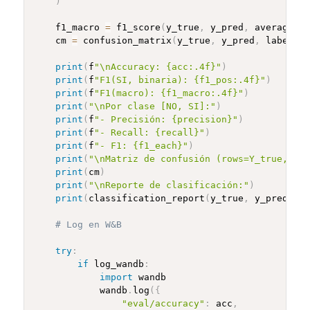
)
    f1_macro 
=
 f1_score
(
y_true
,
 y_pred
,
 average
=
"m
    cm 
=
 confusion_matrix
(
y_true
,
 y_pred
,
 labels
=
[
print
(
f
"\nAccuracy: {acc:.4f}"
)
print
(
f
"F1(SI, binaria): {f1_pos:.4f}"
)
print
(
f
"F1(macro): {f1_macro:.4f}"
)
print
(
"\nPor clase [NO, SI]:"
)
print
(
f
"- Precisión: {precision}"
)
print
(
f
"- Recall: {recall}"
)
print
(
f
"- F1: {f1_each}"
)
print
(
"\nMatriz de confusión (rows=Y_true, col
print
(
cm
)
print
(
"\nReporte de clasificación:"
)
print
(
classification_report
(
y_true
,
 y_pred
,
 la
# Log en W&B
try
:
if
 log_wandb
:
import
 wandb

            wandb
.
log
(
{
"eval/accuracy"
:
 acc
,