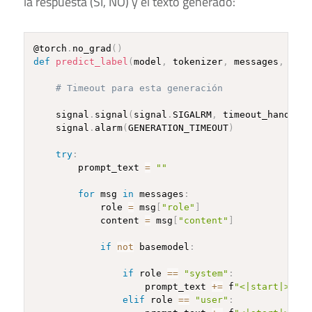
la respuesta (SI, NO) y el texto generado:
@torch
.
no_grad
(
)
def
predict_label
(
model
,
 tokenizer
,
 messages
,
 max_
# Timeout para esta generación
    signal
.
signal
(
signal
.
SIGALRM
,
 timeout_handler
)
    signal
.
alarm
(
GENERATION_TIMEOUT
)
try
:
        prompt_text 
=
""
for
 msg 
in
 messages
:
            role 
=
 msg
[
"role"
]
            content 
=
 msg
[
"content"
]
if
not
 basemodel
:
if
 role 
==
"system"
:
                    prompt_text 
+=
 f
"<|start|>syst
elif
 role 
==
"user"
: