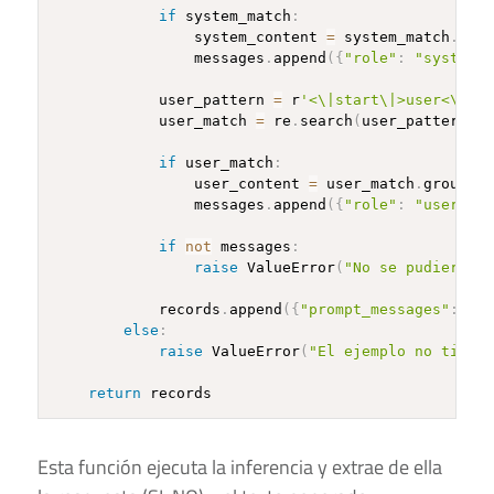
if
 system_match
:
                system_content 
=
 system_match
.
grou
                messages
.
append
(
{
"role"
:
"system"
,
            user_pattern 
=
 r
'<\|start\|>user<\|mes
            user_match 
=
 re
.
search
(
user_pattern
,
 t
if
 user_match
:
                user_content 
=
 user_match
.
group
(
1
)
                messages
.
append
(
{
"role"
:
"user"
,
"
if
not
 messages
:
raise
 ValueError
(
"No se pudieron e
            records
.
append
(
{
"prompt_messages"
:
 mes
else
:
raise
 ValueError
(
"El ejemplo no tiene 
return
Esta función ejecuta la inferencia y extrae de ella