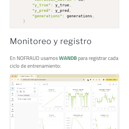
"y_true"
:
 y_true
,
"y_pred"
:
 y_pred
,
"generations"
:
 generations
,
}
Monitoreo y registro
En NOFRAUD usamos
WANDB
para registrar cada
ciclo de entrenamiento: