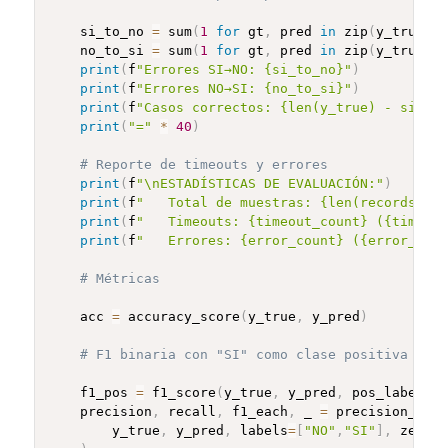
    si_to_no 
=
 sum
(
1
for
 gt
,
 pred 
in
 zip
(
y_true
,
 y
    no_to_si 
=
 sum
(
1
for
 gt
,
 pred 
in
 zip
(
y_true
,
 y
print
(
f
"Errores SI→NO: {si_to_no}"
)
print
(
f
"Errores NO→SI: {no_to_si}"
)
print
(
f
"Casos correctos: {len(y_true) - si_to_
print
(
"="
*
40
)
# Reporte de timeouts y errores
print
(
f
"\nESTADÍSTICAS DE EVALUACIÓN:"
)
print
(
f
"   Total de muestras: {len(records)}"
)
print
(
f
"   Timeouts: {timeout_count} ({timeout
print
(
f
"   Errores: {error_count} ({error_coun
# Métricas
    acc 
=
 accuracy_score
(
y_true
,
 y_pred
)
# F1 binaria con "SI" como clase positiva
    f1_pos 
=
 f1_score
(
y_true
,
 y_pred
,
 pos_label
=
"S
    precision
,
 recall
,
 f1_each
,
 _ 
=
 precision_reca
        y_true
,
 y_pred
,
 labels
=
[
"NO"
,
"SI"
]
,
 zero_d