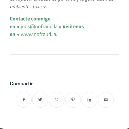
ambientes tóxicos.
Contacte conmigo
en »
jrios@nofraud.la
y
Visítenos
en »
www.nofraud.la
.
Compartir