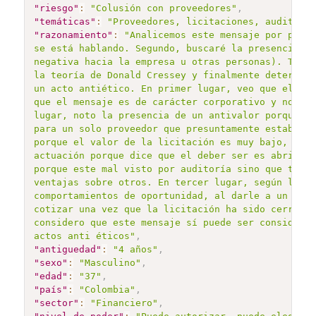
"riesgo"
:
"Colusión con proveedores"
,
"temáticas"
:
"Proveedores, licitaciones, auditoría
"razonamiento"
:
"Analicemos este mensaje por parte
se está hablando. Segundo, buscaré la presencia de
negativa hacia la empresa u otras personas). Terce
la teoría de Donald Cressey y finalmente determina
un acto antiético. En primer lugar, veo que el tem
que el mensaje es de carácter corporativo y noto l
lugar, noto la presencia de un antivalor porque ve
para un solo proveedor que presuntamente estaba ya
porque el valor de la licitación es muy bajo, pero
actuación porque dice que el deber ser es abrirla 
porque este mal visto por auditoría sino que tambi
ventajas sobre otros. En tercer lugar, según la te
comportamientos de oportunidad, al darle a un prov
cotizar una vez que la licitación ha sido cerrada.
considero que este mensaje sí puede ser considerad
actos anti éticos"
,
"antiguedad"
:
"4 años"
,
"sexo"
:
"Masculino"
,
"edad"
:
"37"
,
"país"
:
"Colombia"
,
"sector"
:
"Financiero"
,