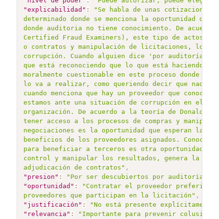
"nivel de poder"
:
"Puede autorizar, puede elegir p
"explicabilidad"
:
"Se habla de unas cotizaciones d
determinado donde se menciona la oportunidad de in
donde auditoria no tiene conocimiento. De acuerdo 
Certified Fraud Examiners), este tipo de actos est
o contratos y manipulación de licitaciones, lo cua
corrupción. Cuando alguien dice 'por auditoría no 
que está reconociendo que lo que está haciendo no 
moralmente cuestionable en este proceso donde la p
lo va a realizar, como queriendo decir que nadie s
cuando menciona que hay un proveedor que conoce la
estamos ante una situación de corrupción en el pro
organización. De acuerdo a la teoría de Donald Cre
tener acceso a los procesos de compras y manipular
negociaciones es la oportunidad que esperan las pe
beneficios de los proveedores asignados. Conocer e
para beneficiar a terceros es otra oportunidad cla
control y manipular los resultados, genera la opor
adjudicación de contratos"
,
"presion"
:
"Por ser descubiertos por auditoría"
,
"oportunidad"
:
"Contratar el proveedor preferido, 
proveedores que participan en la licitación"
,
"justificación"
:
"No está presente explícitamente"
"relevancia"
:
"Importante para prevenir colusión"
,