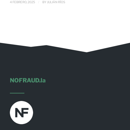
/
4 FEBRERO, 2025
BY
JULIÁN RÍOS
NOFRAUD.la