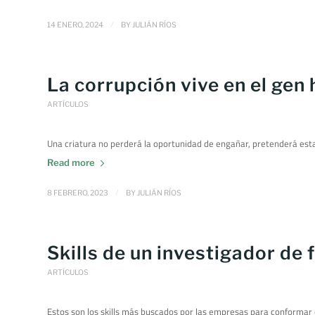
/
14 ENERO, 2024
BY
JULIÁN RÍOS
La corrupción vive en el ge
ARTÍCULOS
Una criatura no perderá la oportunidad de engañar, pretenderá est
Read more
/
8 FEBRERO, 2023
BY
JULIÁN RÍOS
Skills de un investigador de 
ARTÍCULOS
Estos son los skills más buscados por las empresas para conformar 