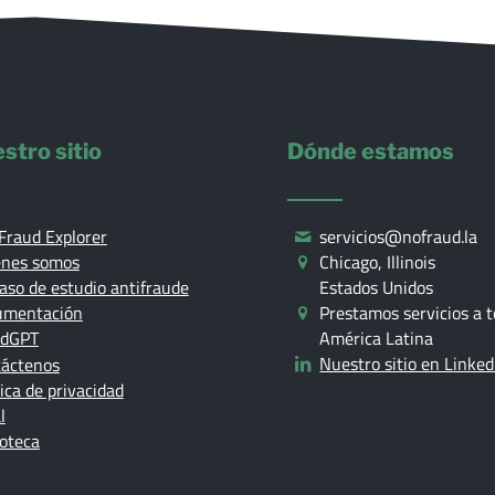
stro sitio
Dónde estamos
Fraud Explorer
servicios@nofraud.la
énes somos
Chicago, Illinois
Estados Unidos
aso de estudio antifraude
Prestamos servicios a 
umentación
América Latina
udGPT
Nuestro sitio en Linked
áctenos
tica de privacidad
l
ioteca