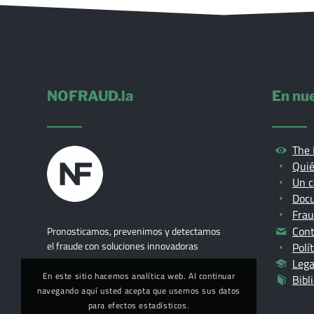
NOFRAUD.la
En nue
The 
Qui
Un c
Doc
Fra
Cont
Pronosticamos, prevenimos y detectamos
el fraude con soluciones innovadoras
Polí
Lega
En este sitio hacemos analítica web. Al continuar
Bibl
navegando aquí usted acepta que usemos sus datos
para efectos estadísticos.