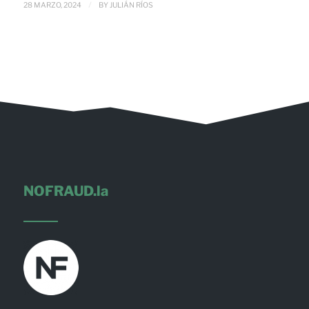
/
28 MARZO, 2024
BY
JULIÁN RÍOS
NOFRAUD.la