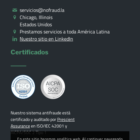
servicios@nofraud.la
Chicago, Illinois
Estados Unidos
Prestamos servicios a toda América Latina
Nuestro sitio en LinkedIn
Certificados
Nuestro sistema antifraude está
certificado y auditado por
Prescient
Assurance
en ISO/IEC 42001 y
AICPA/SOC 2 Tipo 1
En este sitio hacemos analítica web. Al continuar navegando